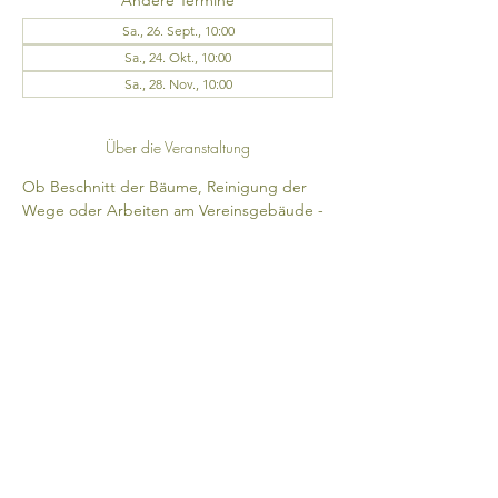
Andere Termine
Sa., 26. Sept., 10:00
Sa., 24. Okt., 10:00
Sa., 28. Nov., 10:00
Über die Veranstaltung
Ob Beschnitt der Bäume, Reinigung der 
Wege oder Arbeiten am Vereinsgebäude - 
auf unserem Gelände gibt es immer etwas 
zu tun. Bitte tragt Euch mindestens 1,5 
Wochen vorher für einen Termin ein. 
Wichtig: Kinder können erst ab 14 Jahren 
an der Gemeinschaftsarbeit teilnehmen. 
Zudem sind nur noch zwei Personen pro 
Garten zugelassen.
Diese Veranstaltung teilen